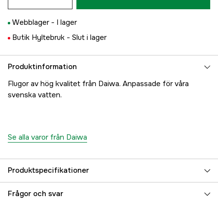
Webblager -
I lager
Butik Hyltebruk -
Slut i lager
Produktinformation
Flugor av hög kvalitet från Daiwa. Anpassade för våra
svenska vatten.
Se alla varor från Daiwa
Produktspecifikationer
Referensnummer
5000000221
Frågor och svar
Tillverkarens artikelnummer
195628