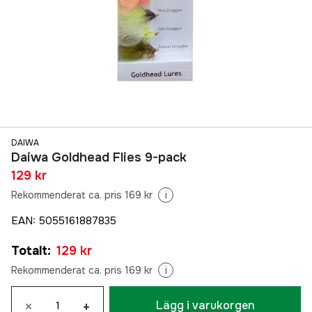
DAIWA
Daiwa Goldhead Flies 9-pack
129 kr
Rekommenderat ca. pris 169 kr
i
EAN
:
5055161887835
Totalt
:
129 kr
Rekommenderat ca. pris 169 kr
i
×
+
Lägg i varukorgen