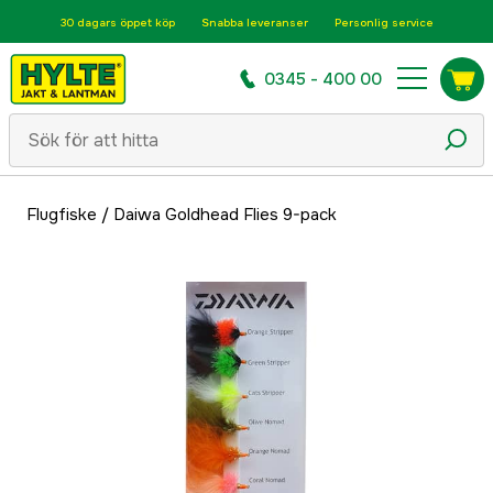
30 dagars öppet köp
Snabba leveranser
Personlig service
0345 - 400 00
Flugfiske
/
Daiwa Goldhead Flies 9-pack