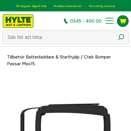
30 dagars öppet köp
Snabba leveranser
Personlig service
0345 - 400 00
Tillbehör Batteriladdare & Starthjälp
/
Ctek Bumper
Passar Mxs15,