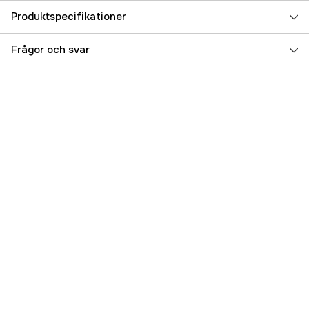
Produktspecifikationer
Referensnummer
1000052449
Frågor och svar
Tillverkarens artikelnummer
9451087
EAN
7391918388612