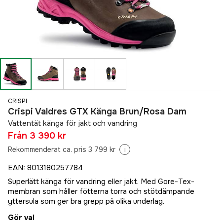
CRISPI
Crispi Valdres GTX Känga Brun/Rosa Dam
Vattentät känga för jakt och vandring
Från
3 390 kr
Rekommenderat ca. pris 3 799 kr
i
EAN
:
8013180257784
Superlätt känga för vandring eller jakt. Med Gore-Tex-
membran som håller fötterna torra och stötdämpande
yttersula som ger bra grepp på olika underlag.
Gör val