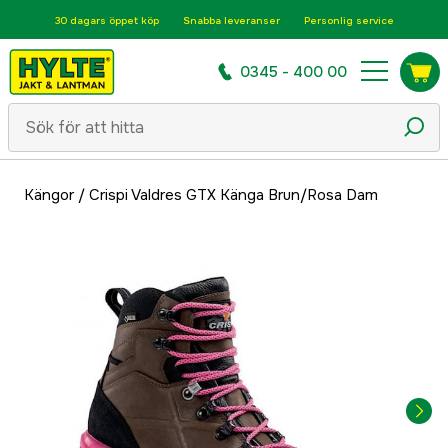
30 dagars öppet köp
Snabba leveranser
Personlig service
0345 - 400 00
Kängor
/
Crispi Valdres GTX Känga Brun/Rosa Dam