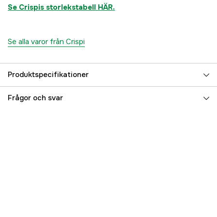
Se Crispis storlekstabell HÄR.
Se alla varor från Crispi
Produktspecifikationer
Skafthöjd
Medel
Frågor och svar
Egenskaper
Gore-tex
Dam/Herr
Dam
Referensnummer
3000023484
Tillverkarens artikelnummer
5132-001-036
EAN
8013180257784