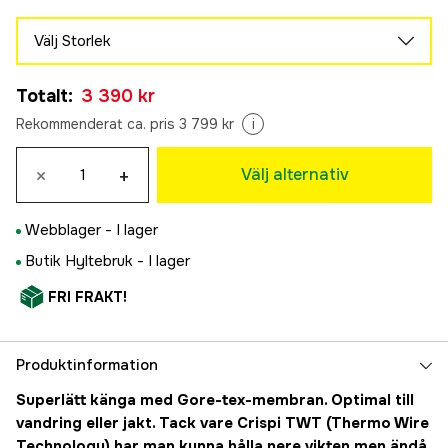
Välj Storlek
36
Totalt
:
3 390 kr
3 390 kr
37
Rekommenderat ca. pris 3 799 kr
i
3 390 kr
38
×
+
Välj alternativ
3 390 kr
39
Webblager -
I lager
3 390 kr
40
Butik Hyltebruk -
I lager
3 390 kr
FRI FRAKT!
41
3 390 kr
42
Tillfälligt slut
Produktinformation
3 390 kr
Superlätt känga med Gore-tex-membran. Optimal till
vandring eller jakt. Tack vare Crispi TWT (Thermo Wire
Technology) har man kunna hålla nere vikten men ändå