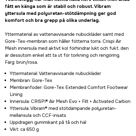
fått en känga som är stabil och robust. Vibram
yttersula med polyuretan-stötdämpning ger god
komfort och bra grepp på olika underlag.
Yttermaterial av vattenavvisande nubuckläder samt med
Gore-Tex-membran som håller fötterna torra. Crispi Air
Mesh innersula med aktivt kol förhindrar lukt och fukt, den
är dessutom enkel att ta ut för torkning och rengöring.
Färg: brun/rosa.
Yttermaterial: Vattenavvisande nubuckläder
Membran: Gore-Tex
Membranfoder: Gore-Tex Extended Comfort Footwear
Lining
Innersula: CRISPI® Air Mesh Evo + Filt + Activated Carbon
Yttersula: Vibram® med stötdämpande polyuretan-
mellansula och CCF-insats
Uppdragen gummikant på tå och häl
Vikt: ca 650 g