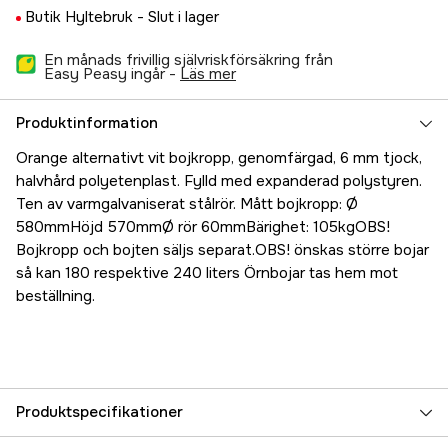
Butik Hyltebruk -
Slut i lager
En månads frivillig självriskförsäkring från
Easy Peasy ingår -
läs mer
Produktinformation
Orange alternativt vit bojkropp, genomfärgad, 6 mm tjock,
halvhård polyetenplast. Fylld med expanderad polystyren.
Ten av varmgalvaniserat stålrör. Mått bojkropp: Ø
580mmHöjd 570mmØ rör 60mmBärighet: 105kgOBS!
Bojkropp och bojten säljs separat.OBS! önskas större bojar
så kan 180 respektive 240 liters Örnbojar tas hem mot
beställning.
Produktspecifikationer