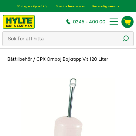
30 dagars öppet köp
Snabba leveranser
Personlig service
0345 - 400 00
Båttillbehör
/
CPX Örnboj Bojkropp Vit 120 Liter