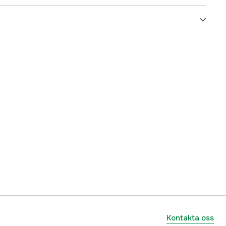
5000016949
ummer
17.6480
7331959300525
Kontakta oss