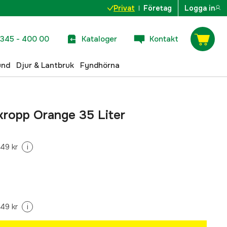
Privat
Företag
Logga in
345 - 400 00
Kataloger
Kontakt
und
Djur & Lantbruk
Fyndhörna
kropp Orange 35 Liter
49 kr
i
49 kr
i