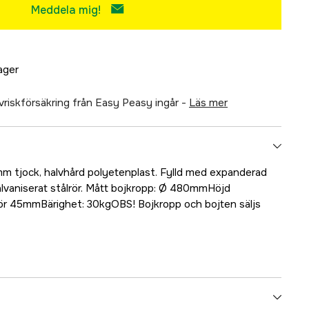
Meddela mig!
lager
älvriskförsäkring från Easy Peasy ingår -
läs mer
m tjock, halvhård polyetenplast. Fylld med expanderad
lvaniserat stålrör. Mått bojkropp: Ø 480mmHöjd
r 45mmBärighet: 30kgOBS! Bojkropp och bojten säljs