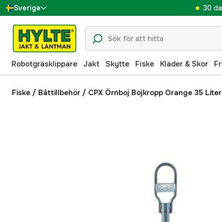
30 da
Sverige
Danmark
Suomi
Robotgräsklippare
Jakt
Skytte
Fiske
Kläder & Skor
Fr
Norge
Deutschland
Fiske
/
Båttillbehör
/
CPX Örnboj Bojkropp Orange 35 Liter