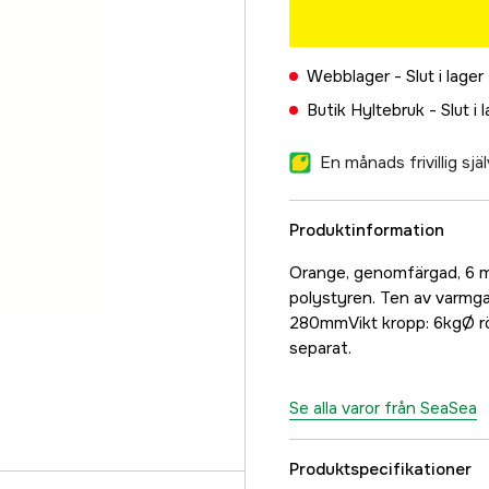
Webblager -
Slut i lager
Butik Hyltebruk -
Slut i 
En månads frivillig sj
Produktinformation
Orange, genomfärgad, 6 m
polystyren. Ten av varmga
280mmVikt kropp: 6kgØ rö
separat.
Se alla varor från SeaSea
Produktspecifikationer