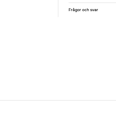
Referensnummer
Frågor och svar
Tillverkarens artikeln
EAN