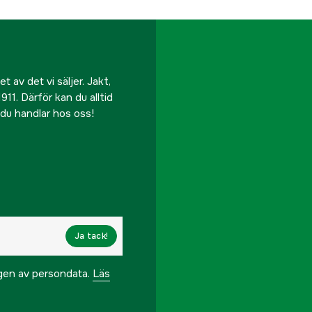
 av det vi säljer. Jakt,
911. Därför kan du alltid
r du handlar hos oss!
Ja tack!
ngen av persondata.
Läs