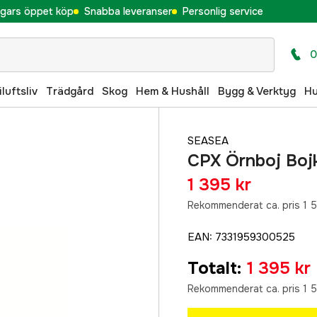
gars öppet köp
Snabba leveranser
Personlig service
0
iluftsliv
Trädgård
Skog
Hem & Hushåll
Bygg & Verktyg
H
SEASEA
CPX Örnboj Boj
1 395 kr
Rekommenderat ca. pris 1 5
EAN
:
7331959300525
Totalt
:
1 395 kr
Rekommenderat ca. pris 1 5