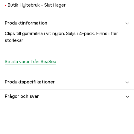
Butik Hyltebruk -
Slut i lager
Produktinformation
Clips till gummilina i vit nylon. Säljs i 4-pack. Finns i fler
storlekar.
Se alla varor från SeaSea
Produktspecifikationer
Referensnummer
5000017625
Frågor och svar
Tillverkarens artikelnummer
17.63784
EAN
7393401637849