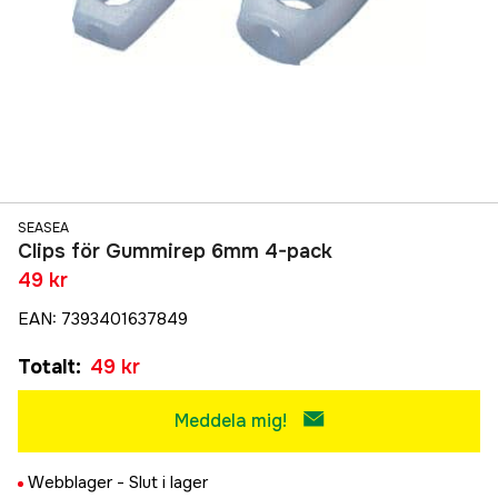
SEASEA
Clips för Gummirep 6mm 4-pack
49 kr
EAN
:
7393401637849
Totalt
:
49 kr
Meddela mig!
Webblager -
Slut i lager