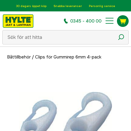
30 dagars öppet köp
Snabba leveranser
Personlig service
0345 - 400 00
Båttillbehör
/
Clips för Gummirep 6mm 4-pack