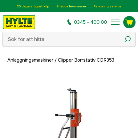
30 dagars öppet köp
Snabba leveranser
Personlig service
0345 - 400 00
Anläggningsmaskiner
/
Clipper Borrstativ CDR353