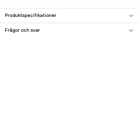
Produktspecifikationer
Referensnummer
4000016753
Frågor och svar
Tillverkarens artikelnummer
310468581
EAN
5450248690757