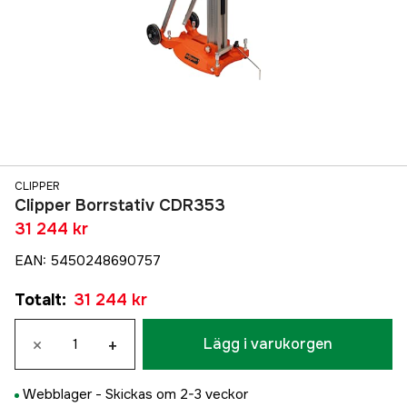
CLIPPER
Clipper Borrstativ CDR353
31 244 kr
EAN
:
5450248690757
Totalt
:
31 244 kr
×
+
Lägg i varukorgen
Webblager -
Skickas om 2-3 veckor