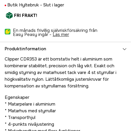
Butik Hyltebruk -
Slut i lager
FRI FRAKT!
En månads frivillig självriskförsäkring från
Easy Peasy ingår -
läs mer
Produktinformation
Clipper CDR353 är ett borrstativ helt i aluminium som
kombinerar stabilitet, precision och låg vikt. Exakt och
smidig styrning av matarhuset tack vare 4 st styrrullar i
högkvalitativ nylon. Lättåtkomliga justerskruvar för
kompensation av styrrullarnas förslitning.
Egenskaper
* Matarpelare i aluminium
* Matarhus med styrrullar
* Transporthjul
* 4-punkts nivåjustering