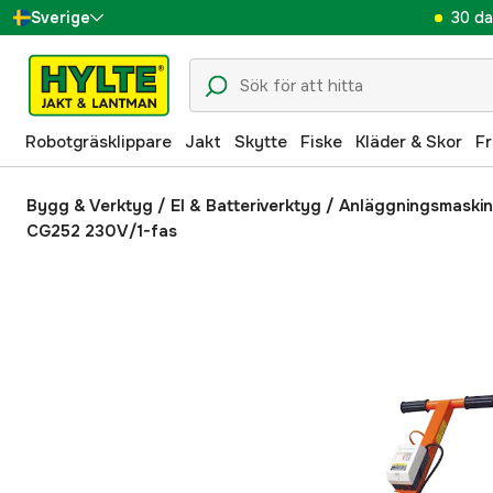
30 da
Sverige
Danmark
Suomi
Robotgräsklippare
Jakt
Skytte
Fiske
Kläder & Skor
Fr
Norge
Deutschland
Bygg & Verktyg
/
El & Batteriverktyg
/
Anläggningsmaskin
CG252 230V/1-fas