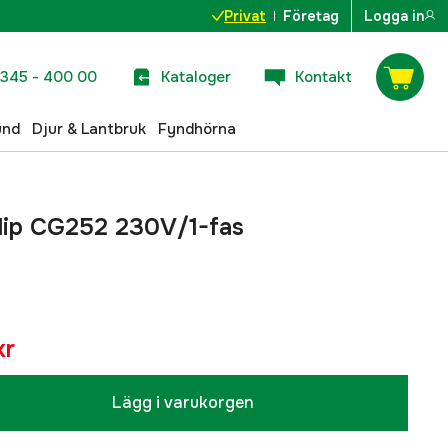
Privat
Företag
Logga in
345 - 400 00
Kataloger
Kontakt
und
Djur & Lantbruk
Fyndhörna
lip CG252 230V/1-fas
kr
Lägg i varukorgen