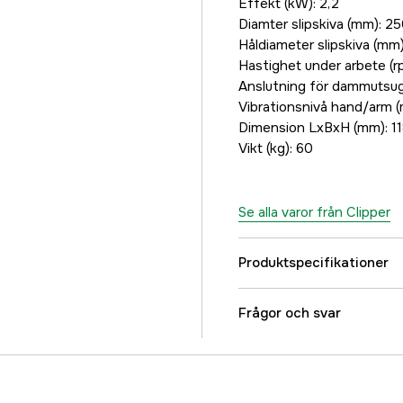
Effekt (kW): 2,2
Diamter slipskiva (mm): 2
Håldiameter slipskiva (mm)
Hastighet under arbete (r
Anslutning för dammutsug
Vibrationsnivå hand/arm (
Dimension LxBxH (mm): 1
Vikt (kg): 60
Se alla varor från Clipper
Produktspecifikationer
Referensnummer
Frågor och svar
Tillverkarens artikeln
EAN