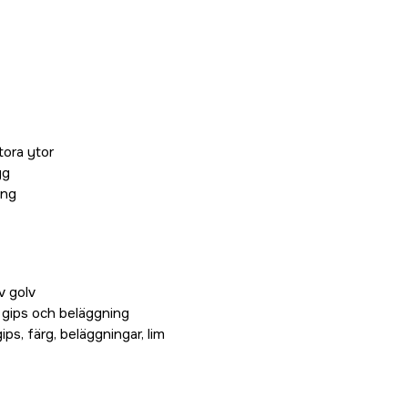
tora ytor
gg
ing
v golv
, gips och beläggning
ips, färg, beläggningar, lim