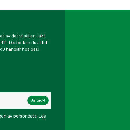
 av det vi säljer. Jakt,
911. Därför kan du alltid
r du handlar hos oss!
Ja tack!
ngen av persondata.
Läs