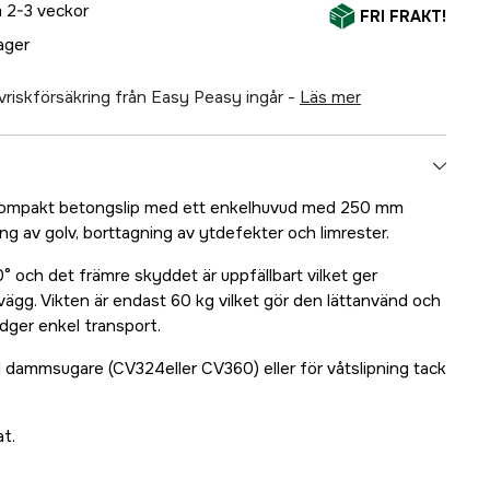
 2-3 veckor
FRI FRAKT!
lager
älvriskförsäkring från Easy Peasy ingår -
läs mer
 kompakt betongslip med ett enkelhuvud med 250 mm
ng av golv, borttagning av ytdefekter och limrester.
° och det främre skyddet är uppfällbart vilket ger
a vägg. Vikten är endast 60 kg vilket gör den lättanvänd och
dger enkel transport.
ammsugare (CV324eller CV360) eller för våtslipning tack
at.