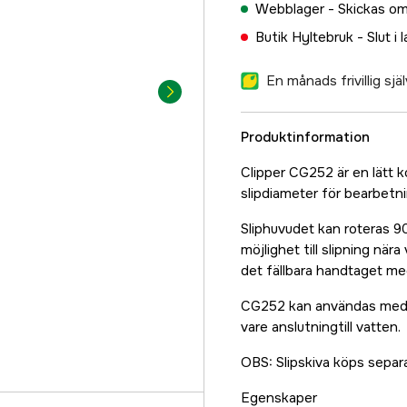
Webblager -
Skickas om
Butik Hyltebruk -
Slut i 
En månads frivillig sj
Produktinformation
Clipper CG252 är en lätt
slipdiameter för bearbetni
Sliphuvudet kan roteras 90
möjlighet till slipning när
det fällbara handtaget me
CG252 kan användas med d
vare anslutningtill vatten.
OBS: Slipskiva köps separ
Egenskaper