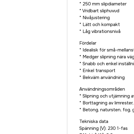
* 250 mm slipdiameter
* Vridbart sliphuvud
* Nivåjustering
* Lätt och kompakt
* Låg vibrationsnivå
Fördelar
* Idealisk för små-mellans
* Medger slipning nära vä
* Snabb och enkel inställn
* Enkel transport
* Bekväm användning
Användningsområden
* Slipning och utjämning a
* Borttagning av limrester
* Betong, natursten, fog, g
Tekniska data
Spänning (V): 230 1-fas