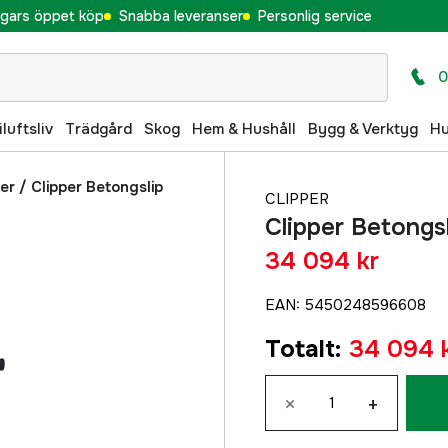
gars öppet köp
Snabba leveranser
Personlig service
0
iluftsliv
Trädgård
Skog
Hem & Hushåll
Bygg & Verktyg
H
er
/
Clipper Betongslip
CLIPPER
Clipper Betongs
34 094 kr
EAN
:
5450248596608
Totalt
:
34 094 
×
+