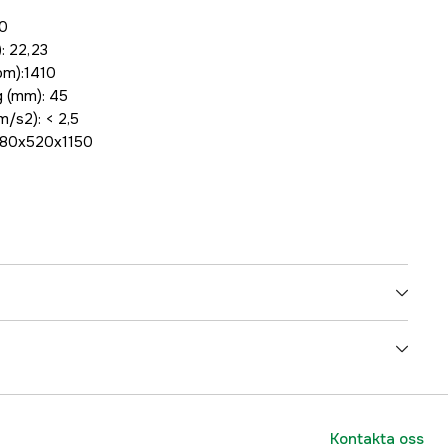
50
: 22,23
pm):1410
 (mm): 45
m/s2): < 2,5
180x520x1150
4000016748
ummer
70184694290
Kontakta oss
5450248596608