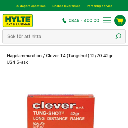
30 dagars öppet köp
Snabba leveranser
Personlig service
0345 - 400 00
Hagelammunition
/
Clever T4 (Tungshot) 12/70 42gr
US4 5-ask