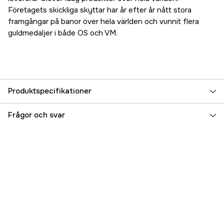
Företagets skickliga skyttar har år efter år nått stora
framgångar på banor över hela världen och vunnit flera
guldmedaljer i både OS och VM.
Produktspecifikationer
Typ av ammunition
Jakt
Frågor och svar
Material
Tungsten
Hagelstorlek
US 4
Caliber
Kaliber 12
Referensnummer
3000043642
Tillverkarens artikelnummer
Clever-842004