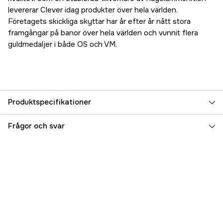
levererar Clever idag produkter över hela världen.
Företagets skickliga skyttar har år efter år nått stora
framgångar på banor över hela världen och vunnit flera
guldmedaljer i både OS och VM.
Produktspecifikationer
Typ av ammunition
Jakt
Frågor och svar
Material
Bly
Hagelstorlek
US 2
Caliber
Kaliber 12
Referensnummer
3000043639