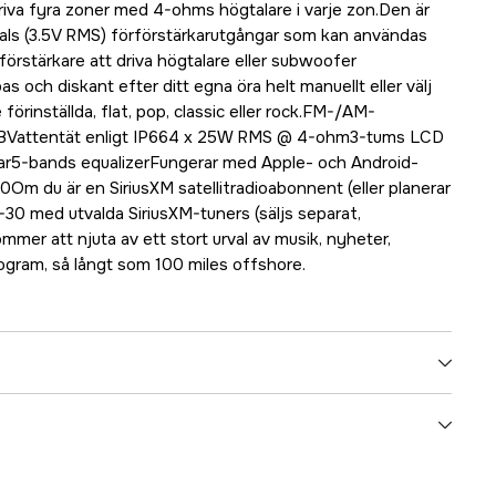
driva fyra zoner med 4-ohms högtalare i varje zon.Den är
als (3.5V RMS) förförstärkarutgångar som kan användas
n förstärkare att driva högtalare eller subwoofer
 och diskant efter ditt egna öra helt manuellt eller välj
förinställda, flat, pop, classic eller rock.FM-/AM-
BVattentät enligt IP664 x 25W RMS @ 4-ohm3-tums LCD
r5-bands equalizerFungerar med Apple- och Android-
 du är en SiriusXM satellitradioabonnent (eller planerar
-30 med utvalda SiriusXM-tuners (säljs separat,
mer att njuta av ett stort urval av musik, nyheter,
ogram, så långt som 100 miles offshore.
5000072238
ummer
92804