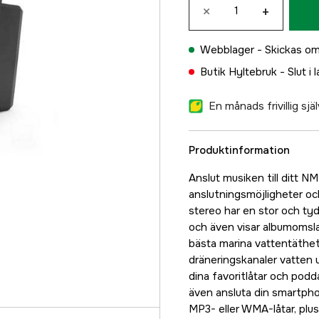
×
+
Webblager -
Skickas om
Butik Hyltebruk -
Slut i 
En månads frivillig sj
Produktinformation
Anslut musiken till ditt 
anslutningsmöjligheter och
stereo har en stor och ty
och även visar albumomsl
bästa marina vattentäthet
dräneringskanaler vatten 
dina favoritlåtar och pod
även ansluta din smartphon
MP3- eller WMA-låtar, pl