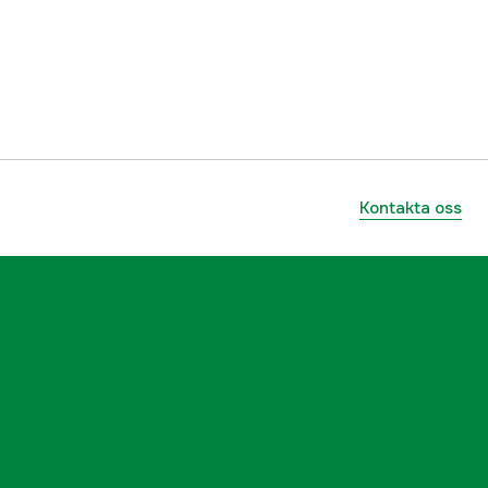
729218928042
Kontakta oss