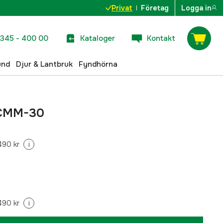
Privat
Företag
Logga in
345 - 400 00
Kataloger
Kontakt
und
Djur & Lantbruk
Fyndhörna
 CMM-30
490 kr
i
490 kr
i