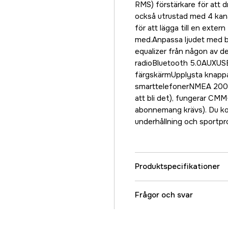
RMS) förstärkare för att 
också utrustad med 4 kan
för att lägga till en exter
med.Anpassa ljudet med bas
equalizer från någon av de 
radioBluetooth 5.0AUXUS
färgskärmUpplysta knappa
smarttelefonerNMEA 2000Om
att bli det), fungerar CMM
abonnemang krävs). Du kom
underhållning och sportpr
Produktspecifikationer
Referensnummer
Frågor och svar
Tillverkarens artikeln