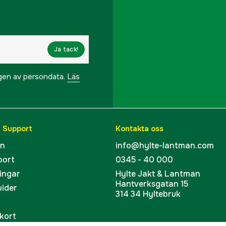
Ja tack!
ngen av persondata.
Läs
& Support
Kontakta oss
en
info@hylte-lantman.com
port
0345 - 40 000
ingar
Hylte Jakt & Lantman
Hantverksgatan 15
uider
314 34 Hyltebruk
kort