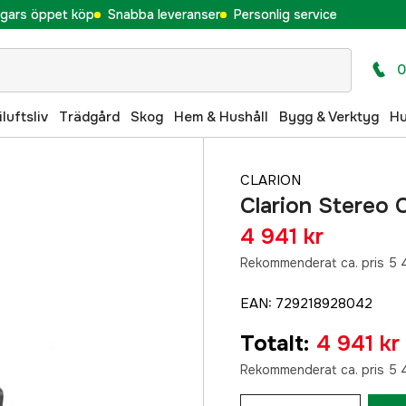
gars öppet köp
Snabba leveranser
Personlig service
0
iluftsliv
Trädgård
Skog
Hem & Hushåll
Bygg & Verktyg
H
CLARION
Clarion Stereo
4 941 kr
Rekommenderat ca. pris 5 
EAN
:
729218928042
Totalt
:
4 941 kr
Rekommenderat ca. pris 5 