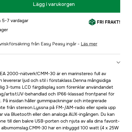
Lägg i varukorgen
 5-7 vardagar
FRI FRAKT!
lager
älvriskförsäkring från Easy Peasy ingår -
läs mer
NMEA 2000-nätverk!CMM-30 är en marinstereo full av
 levererar ljud och stil i förstaklass.Denna mångsidiga
dlig 3-tums LCD färgdisplay som förenklar användandet
ag/artist.UV-behandlad och IP66-klassad frontpanel för
. På insidan håller gummipackningar och integrerade
ute från stereon.Lyssna på FM-/AM-radio eller spela upp
dar via Bluetooth eller den analoga AUX-ingången. Du kan
e till den bakre USB-porten och njuta av alla dina favorit-
us albumomslag.CMM-30 har en inbyggd 100 watt (4 x 25W