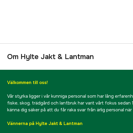
Om Hylte Jakt & Lantman
Välkommen till oss!
Vår styrka ligger i vår kunniga personal som har lång erfarenhet
fiske, skog, trädgård och lantbruk har varit vårt fokus sedan 1
känna dig säker på att du får raka svar från ärlig personal nä
Vännerna på Hylte Jakt & Lantman