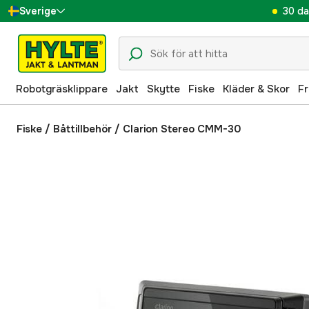
30 da
Sverige
Danmark
Suomi
Robotgräsklippare
Jakt
Skytte
Fiske
Kläder & Skor
Fr
Norge
Deutschland
Fiske
/
Båttillbehör
/
Clarion Stereo CMM-30