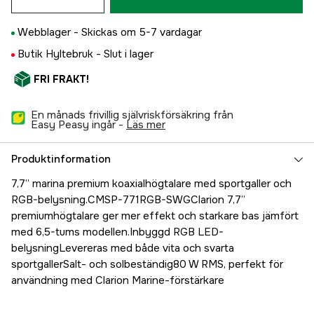
Webblager -
Skickas om 5-7 vardagar
Butik Hyltebruk -
Slut i lager
FRI FRAKT!
En månads frivillig självriskförsäkring från
Easy Peasy ingår -
läs mer
Produktinformation
7,7” marina premium koaxialhögtalare med sportgaller och
RGB-belysning.CMSP-771RGB-SWGClarion 7,7”
premiumhögtalare ger mer effekt och starkare bas jämfört
med 6,5-tums modellen.Inbyggd RGB LED-
belysningLevereras med både vita och svarta
sportgallerSalt- och solbeständig80 W RMS, perfekt för
användning med Clarion Marine-förstärkare