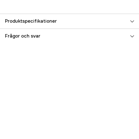
Produktspecifikationer
Referensnummer
5000017595
Frågor och svar
Tillverkarens artikelnummer
92621
EAN
729218926215