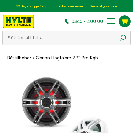
30 dagars öppet köp
Snabba leveranser
Personlig service
0345 - 400 00
Båttillbehör
/
Clarion Högtalare 7,7'' Pro Rgb