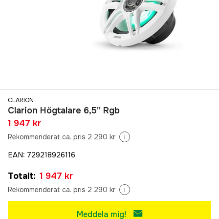
CLARION
Clarion Högtalare 6,5'' Rgb
1 947 kr
Rekommenderat ca. pris 2 290 kr
i
EAN
:
729218926116
Totalt
:
1 947 kr
Rekommenderat ca. pris 2 290 kr
i
Meddela mig!