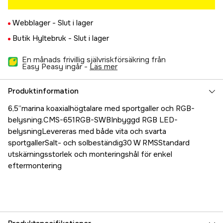
Webblager -
Slut i lager
Butik Hyltebruk -
Slut i lager
En månads frivillig självriskförsäkring från
Easy Peasy ingår -
läs mer
Produktinformation
6,5”marina koaxialhögtalare med sportgaller och RGB-
belysning.CMS-651RGB-SWBInbyggd RGB LED-
belysningLevereras med både vita och svarta
sportgallerSalt- och solbeständig30 W RMSStandard
utskärningsstorlek och monteringshål för enkel
eftermontering