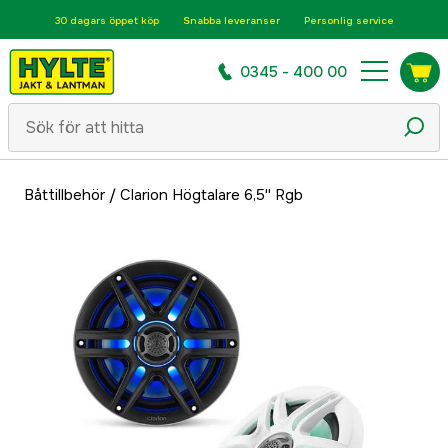
30 dagars öppet köp
Snabba leveranser
Personlig service
0345 - 400 00
Båttillbehör
/
Clarion Högtalare 6,5'' Rgb