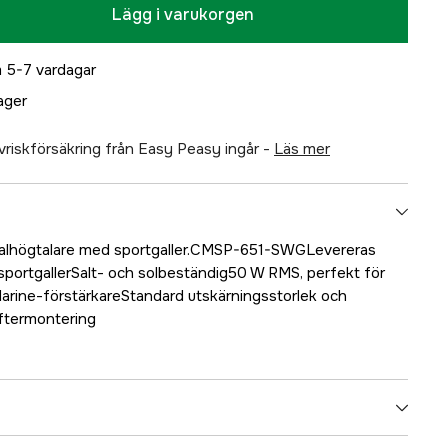
Lägg i varukorgen
 5-7 vardagar
lager
älvriskförsäkring från Easy Peasy ingår -
läs mer
ialhögtalare med sportgaller.CMSP-651-SWGLevereras
sportgallerSalt- och solbeständig50 W RMS, perfekt för
arine-förstärkareStandard utskärningsstorlek och
eftermontering