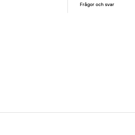
Referensnummer
Frågor och svar
Tillverkarens artikeln
EAN