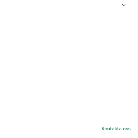
5000017589
ummer
92619
729218926192
Kontakta oss