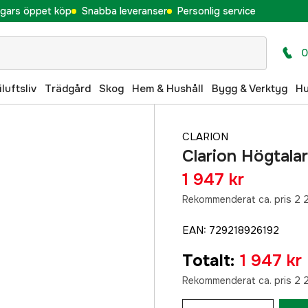
gars öppet köp
Snabba leveranser
Personlig service
0
iluftsliv
Trädgård
Skog
Hem & Hushåll
Bygg & Verktyg
H
CLARION
Clarion Högtalar
1 947 kr
Rekommenderat ca. pris 2 
EAN
:
729218926192
Totalt
:
1 947 kr
Rekommenderat ca. pris 2 