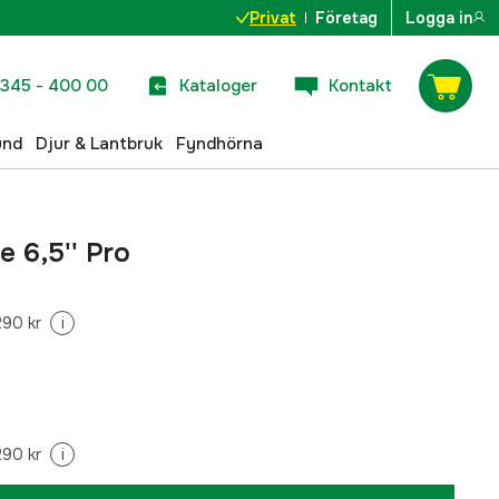
Privat
Företag
Logga in
345 - 400 00
Kataloger
Kontakt
und
Djur & Lantbruk
Fyndhörna
e 6,5'' Pro
290 kr
i
290 kr
i