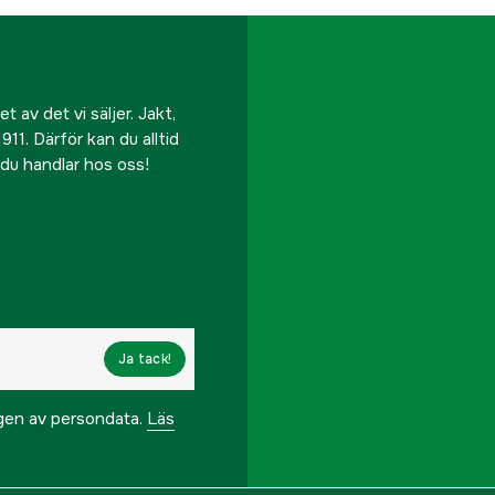
 av det vi säljer. Jakt,
911. Därför kan du alltid
r du handlar hos oss!
Ja tack!
ngen av persondata.
Läs