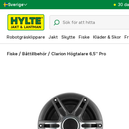
30 da
Sverige
Danmark
Suomi
Robotgräsklippare
Jakt
Skytte
Fiske
Kläder & Skor
Fr
Norge
Deutschland
Fiske
/
Båttillbehör
/
Clarion Högtalare 6,5'' Pro