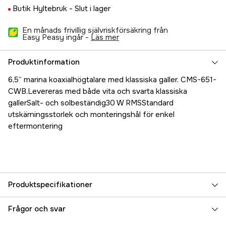
Butik Hyltebruk -
Slut i lager
En månads frivillig självriskförsäkring från
Easy Peasy ingår -
läs mer
Produktinformation
6,5” marina koaxialhögtalare med klassiska galler. CMS-651-
CWB.Levereras med både vita och svarta klassiska
gallerSalt- och solbeständig30 W RMSStandard
utskärningsstorlek och monteringshål för enkel
eftermontering
Produktspecifikationer
Referensnummer
5000017588
Frågor och svar