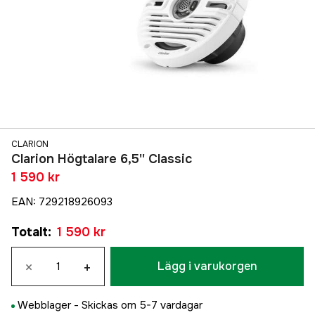
CLARION
Clarion Högtalare 6,5'' Classic
1 590 kr
EAN
:
729218926093
Totalt
:
1 590 kr
×
+
Lägg i varukorgen
Webblager -
Skickas om 5-7 vardagar