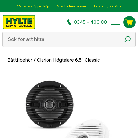
30 dagars öppet köp
Snabba leveranser
Personlig service
0345 - 400 00
Båttillbehör
/
Clarion Högtalare 6,5'' Classic