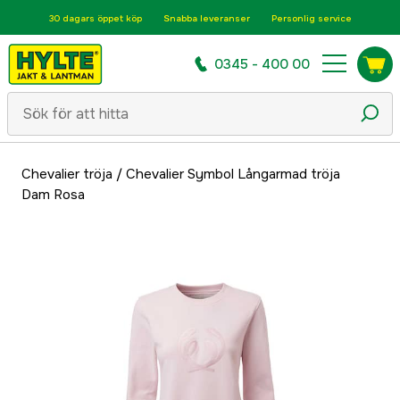
30 dagars öppet köp
Snabba leveranser
Personlig service
0345 - 400 00
Chevalier tröja
/
Chevalier Symbol Långarmad tröja
Dam Rosa