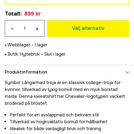
36W
Totalt
:
899 kr
899 kr
38W
×
+
899 kr
Välj alternativ
40W
899 kr
Webblager -
I lager
42W
Butik Hyltebruk -
Slut i lager
899 kr
44W
899 kr
Produktinformation
46W
Symbol Långarmad tröja är en klassisk college-tröja för
899 kr
kvinnor, tillverkad av lyxig bomull med en mjuk borstad
insida. Denna sweatshirt har Chevalier-logotypen vackert
broderad på bröstet.
Perfekt för en avslappnad och bekväm stil
Tillverkad av högkvalitativ bomull för hållbarhet
Idealisk för både vardagligt bruk och träning