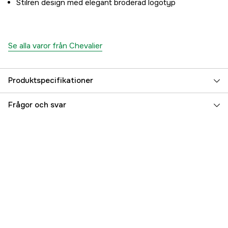
Stilren design med elegant broderad logotyp
Se alla varor från Chevalier
Produktspecifikationer
Färgton
Rosa
Frågor och svar
Dam/Herr
Dam
Referensnummer
3000057307
Tillverkarens artikelnummer
1240006-3006-36W
EAN
808491183260