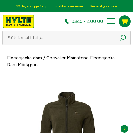
30 dagars öppet köp
Snabba leveranser
Personlig service
0345 - 400 00
Fleecejacka dam
/
Chevalier Mainstone Fleecejacka
Dam Mörkgrön