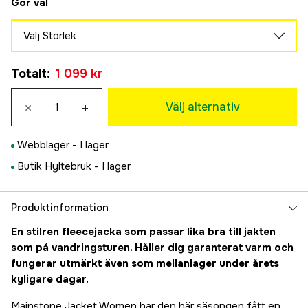
Gör val
Välj Storlek
34
Totalt
:
1 099 kr
1 099 kr
36
×
+
1 099 kr
Välj alternativ
38
1 099 kr
Webblager -
I lager
40
Butik Hyltebruk -
I lager
1 099 kr
42
1 099 kr
Produktinformation
44
En stilren fleecejacka som passar lika bra till jakten
1 099 kr
som på vandringsturen. Håller dig garanterat varm och
46
fungerar utmärkt även som mellanlager under årets
1 099 kr
kyligare dagar.
48
1 099 kr
Mainstone Jacket Women har den här säsongen fått en