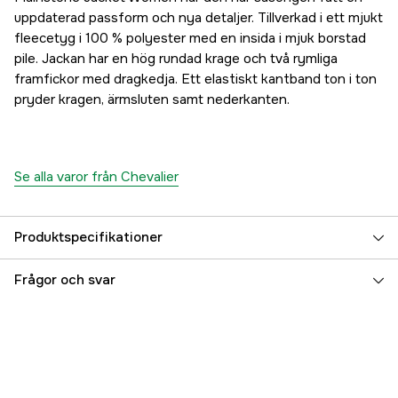
uppdaterad passform och nya detaljer. Tillverkad i ett mjukt
fleecetyg i 100 % polyester med en insida i mjuk borstad
pile. Jackan har en hög rundad krage och två rymliga
framfickor med dragkedja. Ett elastiskt kantband ton i ton
pryder kragen, ärmsluten samt nederkanten.
Se alla varor från Chevalier
Produktspecifikationer
Fodrad
yes
Frågor och svar
Material
Polyester
Huva
Nej
Färgton
Grön