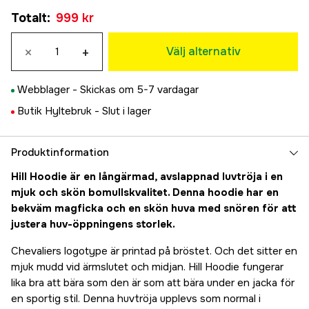
S
Totalt
:
999 kr
999 kr
M
×
+
999 kr
Välj alternativ
L
999 kr
Webblager -
Skickas om 5-7 vardagar
XL
Butik Hyltebruk -
Slut i lager
999 kr
XXL
999 kr
Produktinformation
XXXL
Hill Hoodie är en långärmad, avslappnad luvtröja i en
999 kr
mjuk och skön bomullskvalitet. Denna hoodie har en
bekväm magficka och en skön huva med snören för att
justera huv-öppningens storlek.
Chevaliers logotype är printad på bröstet. Och det sitter en
mjuk mudd vid ärmslutet och midjan. Hill Hoodie fungerar
lika bra att bära som den är som att bära under en jacka för
en sportig stil. Denna huvtröja upplevs som normal i