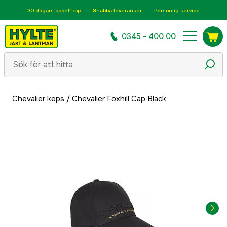
30 dagars öppet köp
Snabba leveranser
Personlig service
0345 - 400 00
Chevalier keps
/
Chevalier Foxhill Cap Black