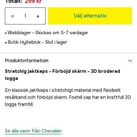
Totalt
:
299 kr
299 kr
L/XL
×
+
299 kr
Välj alternativ
Webblager -
Skickas om 5-7 vardagar
Butik Hyltebruk -
Slut i lager
Produktinformation
Stretchig jaktkeps - Förböjd skärm - 3D broderad
logga
En klassisk jaktkeps i stretchigt material med flexibelt
resårband och förböjd skärm. Foxhill cap har en kraftfull 3D
logga framtill.
Se alla varor från Chevalier