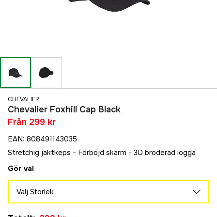
CHEVALIER
Chevalier Foxhill Cap Black
Från
299 kr
EAN
:
808491143035
Stretchig jaktkeps - Förböjd skärm - 3D broderad logga
Gör val
Välj Storlek
S/M