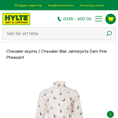
30 dagars öppet köp
Snabba leveranser
Personlig service
0345 - 400 00
Chevalier skjorta
/
Chevalier Blair Jaktskjorta Dam Pink
Pheasant