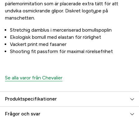
pärlemorimitation som är placerade extra tätt för att
undvika osmickrande glipor. Diskret logotype på
manschetten.
Stretchig damblus i merceriserad bomullspoplin
Ekologisk bomull med elastan för rörlighet
Vackert print med fasaner
Shooting fit passform för maximal rörelsefrihet
Se alla varor från Chevalier
Produktspecifikationer
Färgton
Rosa
Frågor och svar
Dam/Herr
Dam