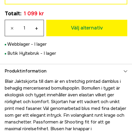
34W
Totalt
:
1 099 kr
1 099 kr
36W
×
+
1 099 kr
Välj alternativ
38W
1 099 kr
Webblager -
I lager
40W
Butik Hyltebruk -
I lager
1 099 kr
42W
1 099 kr
Produktinformation
44W
Blair Jaktskjorta till dam är en stretchig printad damblus i
1 099 kr
behaglig merceriserad bomullspoplin. Bomullen i tyget är
46W
ekologisk och tyget innehåller även elastan vilket ger
1 099 kr
rörlighet och komfort. Skjortan har ett vackert och unikt
48W
print med fasaner. Väl genomarbetad blus med fina detaljer
1 099 kr
som ger ett elegant intryck. Fin volangkant runt krage och
manschetter. Passformen är Shooting fit för att ge
maximal rörelsefrihet. Blusen har knappar i