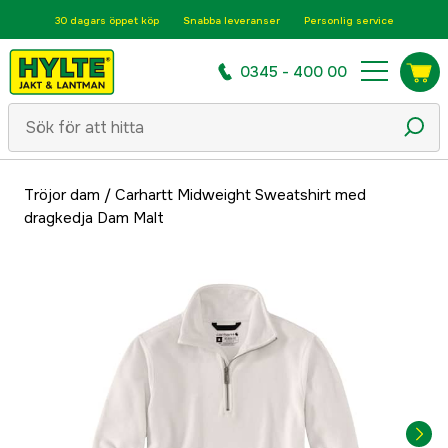
30 dagars öppet köp
Snabba leveranser
Personlig service
0345 - 400 00
Tröjor dam
/
Carhartt Midweight Sweatshirt med
dragkedja Dam Malt