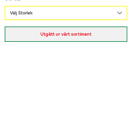
Välj Storlek
XS
Slutsåld
879 kr
Utgått ur vårt sortiment
S
Slutsåld
879 kr
M
Slutsåld
879 kr
L
Slutsåld
879 kr
XL
Slutsåld
879 kr