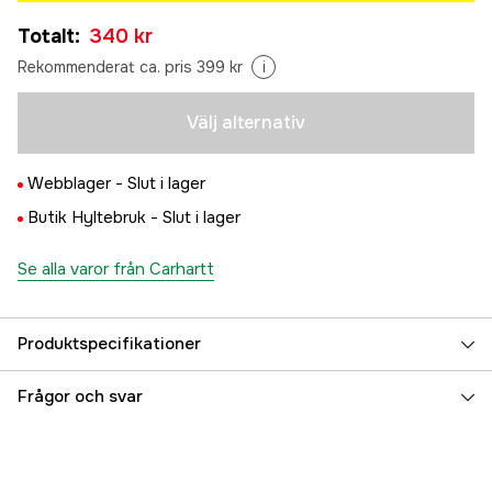
XS
Tillfälligt slut
Totalt
:
340 kr
340 kr
S
Rekommenderat ca. pris 399 kr
i
Tillfälligt slut
340 kr
M
Välj alternativ
Tillfälligt slut
340 kr
L
Tillfälligt slut
Webblager -
Slut i lager
340 kr
XL
Butik Hyltebruk -
Slut i lager
Tillfälligt slut
340 kr
XXL
Se alla varor från Carhartt
Tillfälligt slut
340 kr
Produktspecifikationer
Färgton
Svart
Frågor och svar
Dam/Herr
Herr
Color
Black