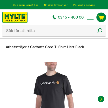
30 dagars öppet köp
Snabba leveranser
Personlig service
0345 - 400 00
Arbetströjor
/
Carhartt Core T-Shirt Herr Black