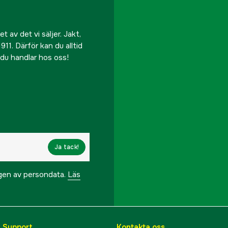
 av det vi säljer. Jakt,
911. Därför kan du alltid
r du handlar hos oss!
Ja tack!
ngen av persondata.
Läs
& Support
Kontakta oss