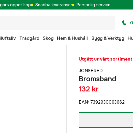
gars öppet köp
Snabba leveranser
Personlig service
0
iluftsliv
Trädgård
Skog
Hem & Hushåll
Bygg & Verktyg
H
Utgått ur vårt sortiment
JONSERED
Bromsband
132 kr
EAN
:
7392930063662