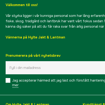
Välkommen till oss!
Vår styrka ligger i vår kunniga personal som har lång erfarenhet
fiske, skog, trädgård och lantbruk har varit vårt fokus sedan 1
känna dig säker på att du får raka svar från ärlig personal nä
Vännerna på Hylte Jakt & Lantman
Prenumerera på vårt nyhetsbrev
Jag accepterar härmed att jag läst och förstått hanteri
mer
Om Hylte Jakt & Lantman
Kundtjänst 