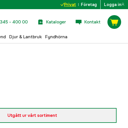
Privat
Företag
Logga in
345 - 400 00
Kataloger
Kontakt
und
Djur & Lantbruk
Fyndhörna
Utgått ur vårt sortiment