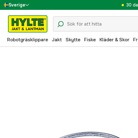
30 da
Sverige
Danmark
Suomi
Robotgräsklippare
Jakt
Skytte
Fiske
Kläder & Skor
Fr
Norge
Deutschland