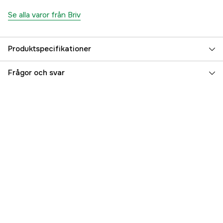
Se alla varor från Briv
Produktspecifikationer
Referensnummer
3000049561
Frågor och svar
Tillverkarens artikelnummer
81-710045
EAN
7350041026839