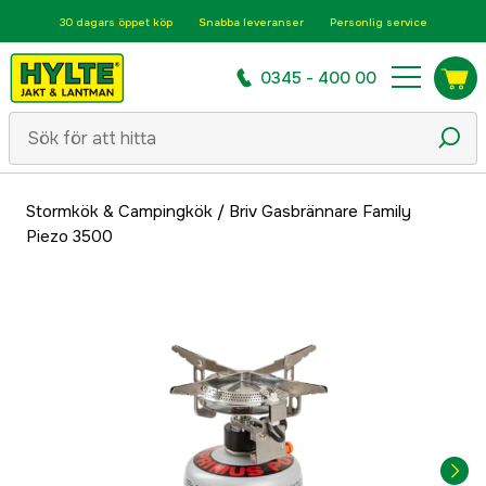
30 dagars öppet köp
Snabba leveranser
Personlig service
0345 - 400 00
Stormkök & Campingkök
/
Briv Gasbrännare Family
Piezo 3500