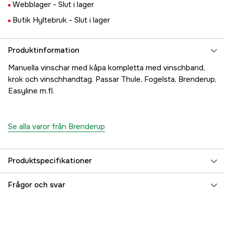
Webblager -
Slut i lager
Butik Hyltebruk -
Slut i lager
Produktinformation
Manuella vinschar med kåpa kompletta med vinschband,
krok och vinschhandtag. Passar Thule, Fogelsta, Brenderup,
Easyline m.fl.
Se alla varor från Brenderup
Produktspecifikationer
Referensnummer
5000025759
Frågor och svar
Tillverkarens artikelnummer
304137