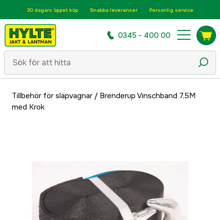
30 dagars öppet köp
Snabba leveranser
Personlig service
0345 - 400 00
Tillbehör för släpvagnar
/
Brenderup Vinschband 7,5M
med Krok