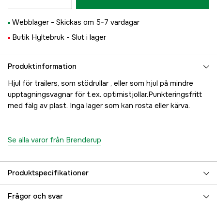
Webblager -
Skickas om 5-7 vardagar
Butik Hyltebruk -
Slut i lager
Produktinformation
Hjul för trailers, som stödrullar , eller som hjul på mindre
upptagningsvagnar för t.ex. optimistjollar.Punkteringsfritt
med fälg av plast. Inga lager som kan rosta eller kärva.
Se alla varor från Brenderup
Produktspecifikationer
Referensnummer
5000024920
Frågor och svar
Tillverkarens artikelnummer
17.2633