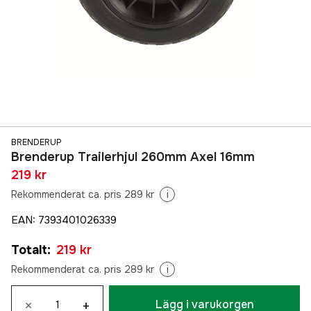
BRENDERUP
Brenderup Trailerhjul 260mm Axel 16mm
219 kr
Rekommenderat ca. pris 289 kr
i
EAN
:
7393401026339
Totalt
:
219 kr
Rekommenderat ca. pris 289 kr
i
×
+
Lägg i varukorgen