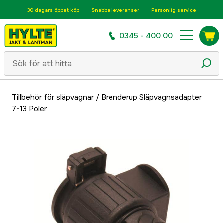
30 dagars öppet köp
Snabba leveranser
Personlig service
0345 - 400 00
Tillbehör för släpvagnar
/
Brenderup Släpvagnsadapter
7-13 Poler