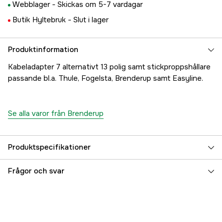
Webblager -
Skickas om 5-7 vardagar
Butik Hyltebruk -
Slut i lager
Produktinformation
Kabeladapter 7 alternativt 13 polig samt stickproppshållare
passande bl.a. Thule, Fogelsta, Brenderup samt Easyline.
Se alla varor från Brenderup
Produktspecifikationer
Referensnummer
5000024057
Frågor och svar
Tillverkarens artikelnummer
304105
EAN
5702623041051