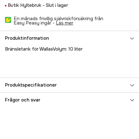
Butik Hyltebruk -
Slut i lager
En månads frivillig självriskförsäkring från
Easy Peasy ingår -
läs mer
Produktinformation
Bränsletank för WallasVolym: 10 liter
Produktspecifikationer
Referensnummer
5000017341
Frågor och svar
Tillverkarens artikelnummer
17.4134
EAN
7393401041349