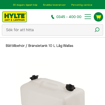
30 dagars öppet köp
Snabba leveranser
Personlig service
0345 - 400 00
Båttillbehör
/
Bränsletank 10 L Låg Wallas