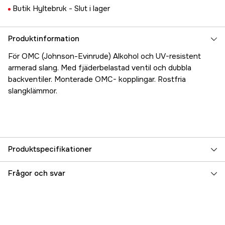
Butik Hyltebruk -
Slut i lager
Produktinformation
För OMC (Johnson-Evinrude) Alkohol och UV-resistent
armerad slang. Med fjäderbelastad ventil och dubbla
backventiler. Monterade OMC- kopplingar. Rostfria
slangklämmor.
Produktspecifikationer
Referensnummer
5000017338
Frågor och svar
Tillverkarens artikelnummer
17.2774
EAN
4710587820583