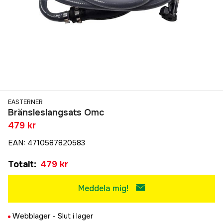
EASTERNER
Bränsleslangsats Omc
479 kr
EAN
:
4710587820583
Totalt
:
479 kr
Meddela mig!
Webblager -
Slut i lager