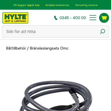
30 dagars öppet köp
Snabba leveranser
Personlig service
0345 - 400 00
Båttillbehör
/
Bränsleslangsats Omc