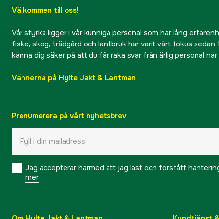
Välkommen till oss!
Vår styrka ligger i vår kunniga personal som har lång erfarenhet
fiske, skog, trädgård och lantbruk har varit vårt fokus sedan 1
känna dig säker på att du får raka svar från ärlig personal nä
Vännerna på Hylte Jakt & Lantman
Prenumerera på vårt nyhetsbrev
Jag accepterar härmed att jag läst och förstått hanteri
mer
Om Hylte Jakt & Lantman
Kundtjänst 