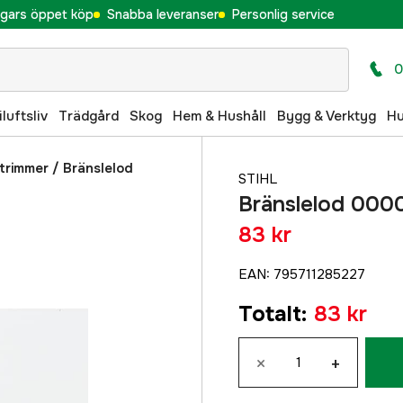
gars öppet köp
Snabba leveranser
Personlig service
0
iluftsliv
Trädgård
Skog
Hem & Hushåll
Bygg & Verktyg
H
 trimmer
/
Bränslelod
STIHL
Bränslelod 00
83 kr
EAN
:
795711285227
Totalt
:
83 kr
×
+