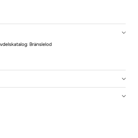
rvdelskatalog: Bränslelod
1 år
yes
1000042196