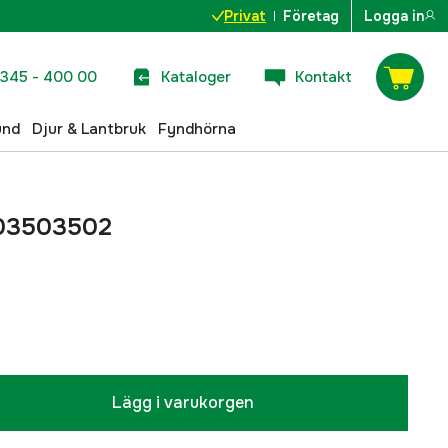
Privat
Företag
Logga in
345 - 400 00
Kataloger
Kontakt
und
Djur & Lantbruk
Fyndhörna
003503502
Lägg i varukorgen