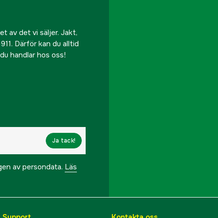
 av det vi säljer. Jakt,
911. Därför kan du alltid
r du handlar hos oss!
Ja tack!
ngen av persondata.
Läs
& Support
Kontakta oss