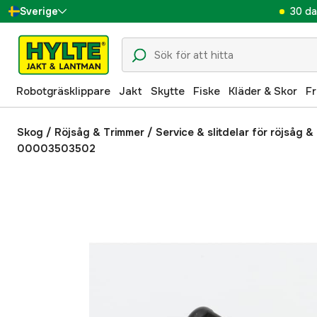
30 da
Sverige
Danmark
Suomi
Robotgräsklippare
Jakt
Skytte
Fiske
Kläder & Skor
Fr
Norge
Deutschland
Skog
/
Röjsåg & Trimmer
/
Service & slitdelar för röjsåg &
00003503502