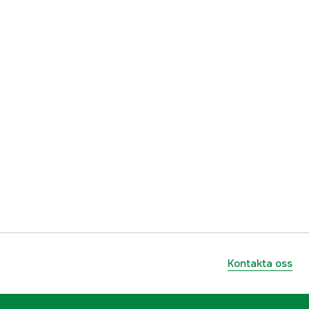
ummer
00003503502
795711285227
Kontakta oss