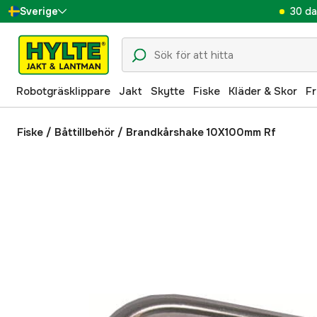
30 da
Sverige
Danmark
Suomi
Robotgräsklippare
Jakt
Skytte
Fiske
Kläder & Skor
Fr
Norge
Deutschland
Fiske
/
Båttillbehör
/
Brandkårshake 10X100mm Rf