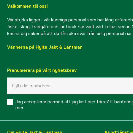
Välkommen till oss!
Vår styrka ligger i vår kunniga personal som har lång erfarenhet
fiske, skog, trädgård och lantbruk har varit vårt fokus sedan 1
känna dig säker på att du får raka svar från ärlig personal nä
Vännerna på Hylte Jakt & Lantman
Prenumerera på vårt nyhetsbrev
Jag accepterar härmed att jag läst och förstått hanteri
mer
Om Hylte Jakt & Lantman
Kundtjänst 