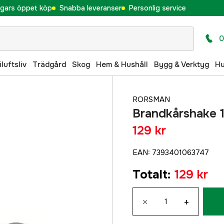
gars öppet köp
Snabba leveranser
Personlig service
0
iluftsliv
Trädgård
Skog
Hem & Hushåll
Bygg & Verktyg
H
RORSMAN
Brandkårshake
129 kr
EAN
:
7393401063747
Totalt
:
129 kr
×
+