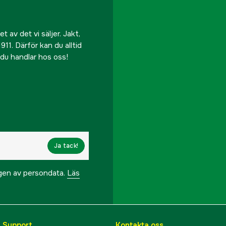
 av det vi säljer. Jakt,
911. Därför kan du alltid
r du handlar hos oss!
Ja tack!
ngen av persondata.
Läs
& Support
Kontakta oss