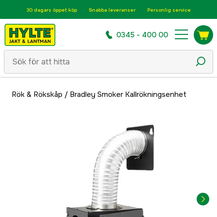
30 dagars öppet köp
Snabba leveranser
Personlig service
0345 - 400 00
Rök & Rökskåp
/
Bradley Smoker Kallrökningsenhet