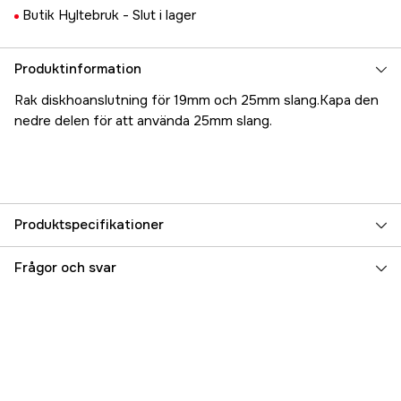
Butik Hyltebruk -
Slut i lager
Produktinformation
Rak diskhoanslutning för 19mm och 25mm slang.Kapa den
nedre delen för att använda 25mm slang.
Produktspecifikationer
Referensnummer
5000017110
Frågor och svar
Tillverkarens artikelnummer
17.4515
EAN
7393401045156