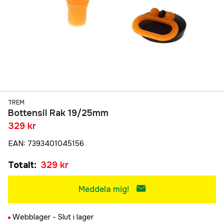
TREM
Bottensil Rak 19/25mm
329 kr
EAN
:
7393401045156
Totalt
:
329 kr
Meddela mig!
Webblager -
Slut i lager