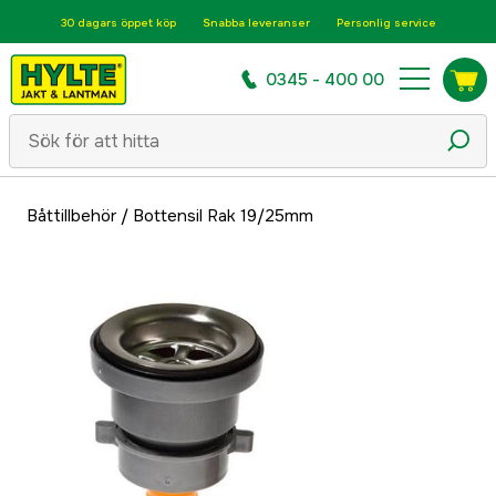
30 dagars öppet köp
Snabba leveranser
Personlig service
0345 - 400 00
Båttillbehör
/
Bottensil Rak 19/25mm