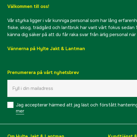
Välkommen till oss!
Vår styrka ligger i vår kunniga personal som har lång erfarenhet
fiske, skog, trädgård och lantbruk har varit vårt fokus sedan 1
känna dig säker på att du får raka svar från ärlig personal nä
Vännerna på Hylte Jakt & Lantman
Prenumerera på vårt nyhetsbrev
Jag accepterar härmed att jag läst och förstått hanteri
mer
Om Hylte Jakt & Lantman
Kundtjänst 