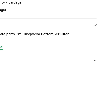
 5-7 vardagar
lager
re parts list: Husqvarna Bottom, Air Filter
na
1000183124
ummer
5039579-01
7391883106945