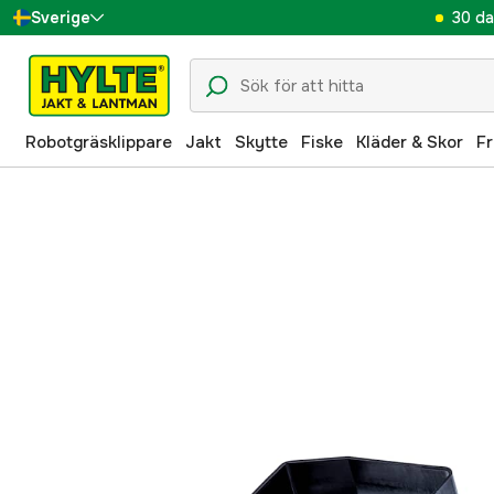
30 da
Sverige
Danmark
Suomi
Robotgräsklippare
Jakt
Skytte
Fiske
Kläder & Skor
Fr
Norge
Deutschland