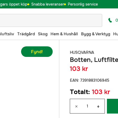
gars öppet köp
Snabba leveranser
Personlig service
0
iluftsliv
Trädgård
Skog
Hem & Hushåll
Bygg & Verktyg
H
Fynd!
HUSQVARNA
Botten, Luftfilt
103 kr
EAN
:
7391883106945
Totalt
:
103 kr
×
+