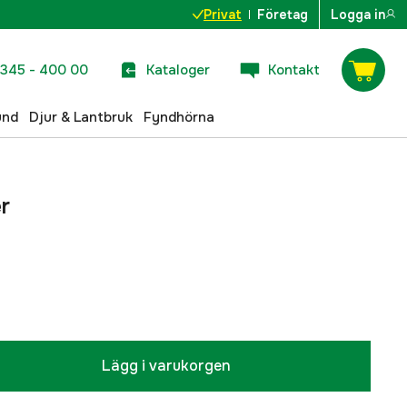
Privat
Företag
Logga in
345 - 400 00
Kataloger
Kontakt
und
Djur & Lantbruk
Fyndhörna
er
Lägg i varukorgen