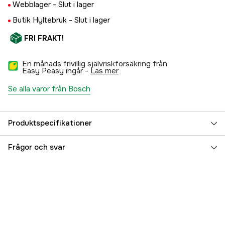
Webblager -
Slut i lager
Butik Hyltebruk -
Slut i lager
FRI FRAKT!
En månads frivillig självriskförsäkring från
Easy Peasy ingår -
läs mer
Se alla varor från Bosch
Produktspecifikationer
Drifttyp
Nätdriven
Frågor och svar
Verktygsfäste
M14
Max skivdiameter
125 mm
Garanti
1 år