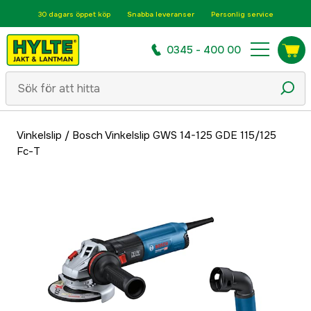
30 dagars öppet köp
Snabba leveranser
Personlig service
0345 - 400 00
Vinkelslip
/
Bosch Vinkelslip GWS 14-125 GDE 115/125
Fc-T