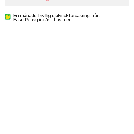
En månads frivillig självriskförsäkring från
Easy Peasy ingår -
läs mer