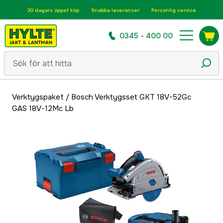
30 dagars öppet köp
Snabba leveranser
Personlig service
0345 - 400 00
Verktygspaket
/
Bosch Verktygsset GKT 18V-52Gc
GAS 18V-12Mc Lb