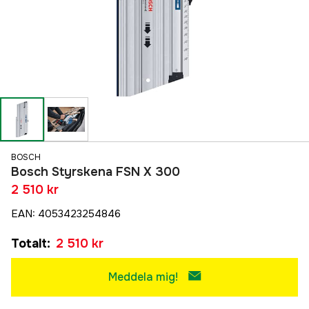
BOSCH
Bosch Styrskena FSN X 300
2 510 kr
EAN
:
4053423254846
Totalt
:
2 510 kr
Meddela mig!