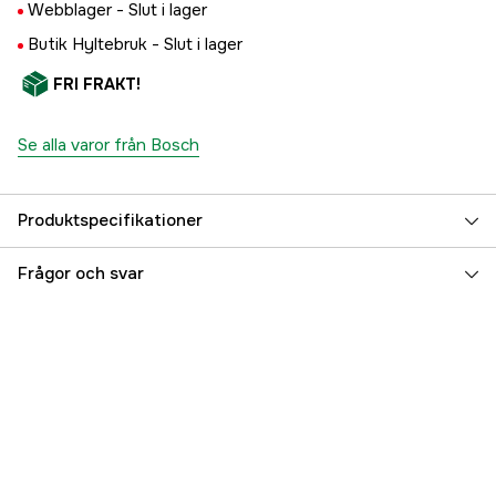
Webblager -
Slut i lager
Butik Hyltebruk -
Slut i lager
FRI FRAKT!
Se alla varor från Bosch
Produktspecifikationer
Referensnummer
4000116256
Frågor och svar
Tillverkarens artikelnummer
1600A02V35
EAN
4053423254846