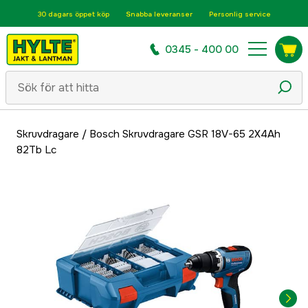
30 dagars öppet köp
Snabba leveranser
Personlig service
0345 - 400 00
Skruvdragare
/
Bosch Skruvdragare GSR 18V-65 2X4Ah
82Tb Lc