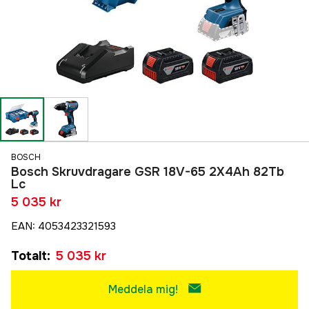
BOSCH
Bosch Skruvdragare GSR 18V-65 2X4Ah 82Tb
Lc
5 035 kr
EAN
:
4053423321593
Totalt
:
5 035 kr
Meddela mig!