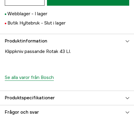
Webblager -
I lager
Butik Hyltebruk -
Slut i lager
Produktinformation
Klippkniv passande Rotak 43 LI.
Se alla varor från Bosch
Produktspecifikationer
Global Garanti
yes
Frågor och svar
Garanti
1 år