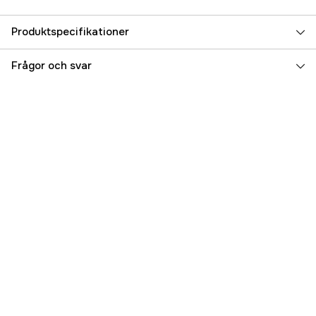
Produktspecifikationer
Global Garanti
yes
Frågor och svar
Garanti
1 år
Referensnummer
4000116193
Tillverkarens artikelnummer
06013B0000
EAN
4053423257977