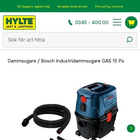
30 dagars öppet köp
Snabba leveranser
Personlig service
0345 - 400 00
Dammsugare
/
Bosch Industridammsugare GAS 15 Ps