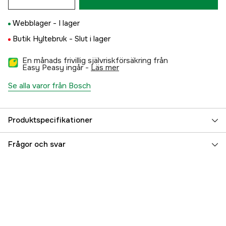
Webblager -
I lager
Butik Hyltebruk -
Slut i lager
En månads frivillig självriskförsäkring från
Easy Peasy ingår -
läs mer
Se alla varor från Bosch
Produktspecifikationer
Effekt
1100 W
Frågor och svar
Filterklass
L
Filteryta
2300 cm²
Behållarvolym
15 l