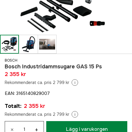
BOSCH
Bosch Industridammsugare GAS 15 Ps
2 355 kr
Rekommenderat ca. pris 2 799 kr
i
EAN
:
3165140829007
Totalt
:
2 355 kr
Rekommenderat ca. pris 2 799 kr
i
×
+
Lägg i varukorgen