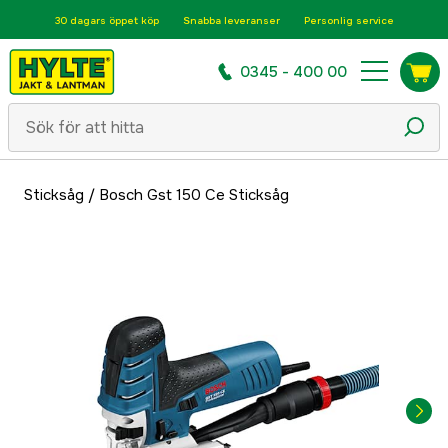
30 dagars öppet köp
Snabba leveranser
Personlig service
0345 - 400 00
Sticksåg
/
Bosch Gst 150 Ce Sticksåg