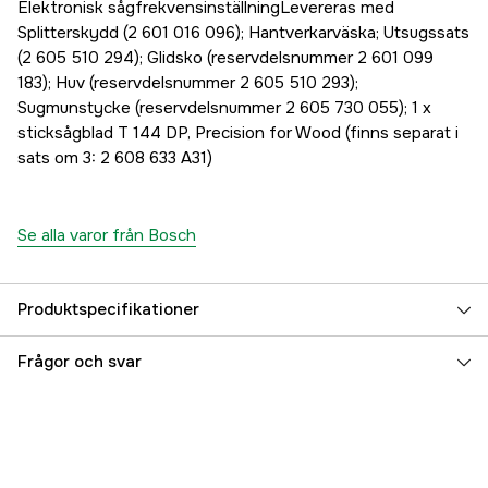
Elektronisk sågfrekvensinställningLevereras med
Splitterskydd (2 601 016 096); Hantverkarväska; Utsugssats
(2 605 510 294); Glidsko (reservdelsnummer 2 601 099
183); Huv (reservdelsnummer 2 605 510 293);
Sugmunstycke (reservdelsnummer 2 605 730 055); 1 x
sticksågblad T 144 DP, Precision for Wood (finns separat i
sats om 3: 2 608 633 A31)
Se alla varor från Bosch
Produktspecifikationer
Drifttyp
Nätdriven
Frågor och svar
Drivkälla
El 230V
Driftspänning
230 V