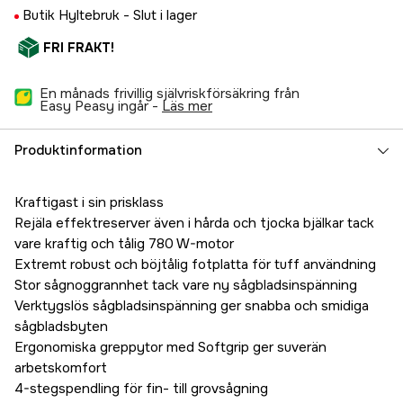
Butik Hyltebruk -
Slut i lager
FRI FRAKT!
En månads frivillig självriskförsäkring från
Easy Peasy ingår -
läs mer
Produktinformation
Kraftigast i sin prisklass
Rejäla effektreserver även i hårda och tjocka bjälkar tack
vare kraftig och tålig 780 W-motor
Extremt robust och böjtålig fotplatta för tuff användning
Stor sågnoggrannhet tack vare ny sågbladsinspänning
Verktygslös sågbladsinspänning ger snabba och smidiga
sågbladsbyten
Ergonomiska greppytor med Softgrip ger suverän
arbetskomfort
4-stegspendling för fin- till grovsågning