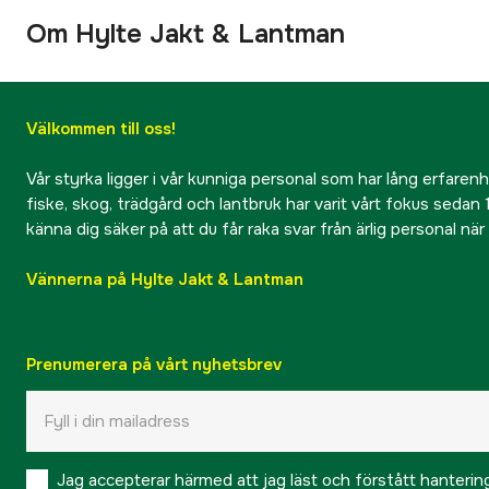
Om Hylte Jakt & Lantman
Välkommen till oss!
Vår styrka ligger i vår kunniga personal som har lång erfarenhet
fiske, skog, trädgård och lantbruk har varit vårt fokus sedan 1
känna dig säker på att du får raka svar från ärlig personal nä
Vännerna på Hylte Jakt & Lantman
Prenumerera på vårt nyhetsbrev
Jag accepterar härmed att jag läst och förstått hanteri