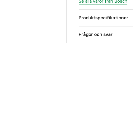
Se alla varor från Bosch
Produktspecifikationer
Drifttyp
Frågor och svar
Drivkälla
Driftspänning
Global Garanti
Referensnummer
Tillverkarens artikeln
EAN