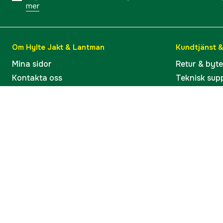
mer
Om Hylte Jakt & Lantman
Kundtjänst 
Mina sidor
Retur & byt
Kontakta oss
Teknisk sup
Verkstaden i Hyltebruk
Bruksanvisn
Jobba hos oss
Artiklar & G
Omdömen och betyg
Varumärken
Våra kataloger
Köp present
Ångra köp