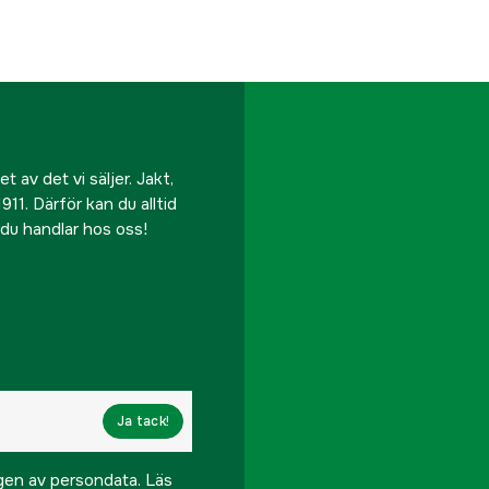
 av det vi säljer. Jakt,
911. Därför kan du alltid
r du handlar hos oss!
Ja tack!
ngen av persondata.
Läs