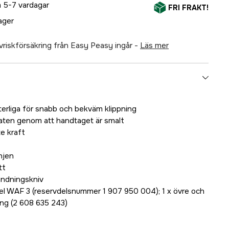
 5-7 vardagar
FRI FRAKT!
lager
älvriskförsäkring från Easy Peasy ingår -
läs mer
terliga för snabb och bekväm klippning
raten genom att handtaget är smalt
te kraft
njen
tt
ändningskniv
l WAF 3 (reservdelsnummer 1 907 950 004); 1 x övre och
ing (2 608 635 243)