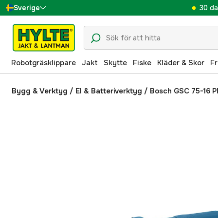
30 da
Sverige
Danmark
Suomi
Robotgräsklippare
Jakt
Skytte
Fiske
Kläder & Skor
Fr
Norge
Deutschland
Bygg & Verktyg
/
El & Batteriverktyg
/
Bosch GSC 75-16 P