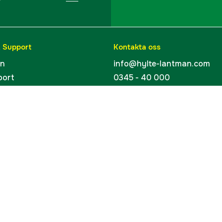
& Support
Kontakta oss
en
info@hylte-lantman.com
port
0345 - 40 000
ingar
Hylte Jakt & Lantman
Hantverksgatan 15
uider
314 34 Hyltebruk
kort