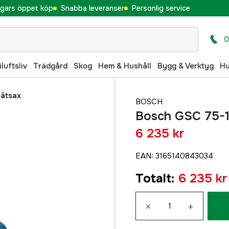
gars öppet köp
Snabba leveranser
Personlig service
0
iluftsliv
Trädgård
Skog
Hem & Hushåll
Bygg & Verktyg
H
låtsax
BOSCH
Bosch GSC 75-1
6 235 kr
EAN
:
3165140843034
Totalt
:
6 235 kr
×
+