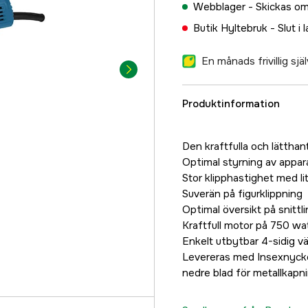
Webblager -
Skickas om
Butik Hyltebruk -
Slut i 
En månads frivillig sj
Produktinformation
Den kraftfulla och lätthan
Optimal styrning av appa
Stor klipphastighet med li
Suverän på figurklippning
Optimal översikt på snittli
Kraftfull motor på 750 wa
Enkelt utbytbar 4-sidig v
Levereras med Insexnycke
nedre blad för metallkapn