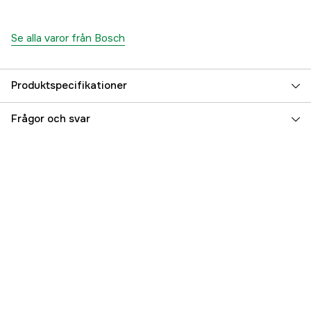
Se alla varor från Bosch
Produktspecifikationer
Drifttyp
Nätdriven
Frågor och svar
Drivkälla
El 230V
Driftspänning
230 V
Global Garanti
yes
Referensnummer
1000113427
Tillverkarens artikelnummer
060119C801
EAN
3165140944519