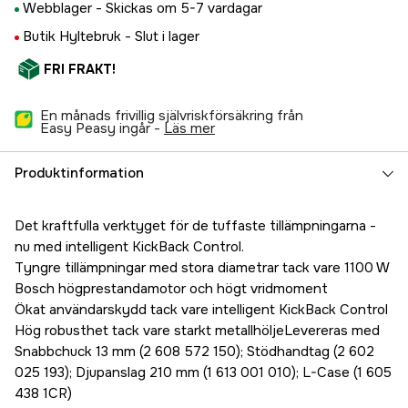
Webblager -
Skickas om 5-7 vardagar
Butik Hyltebruk -
Slut i lager
FRI FRAKT!
En månads frivillig självriskförsäkring från
Easy Peasy ingår -
läs mer
Produktinformation
Det kraftfulla verktyget för de tuffaste tillämpningarna -
nu med intelligent KickBack Control.
Tyngre tillämpningar med stora diametrar tack vare 1100 W
Bosch högprestandamotor och högt vridmoment
Ökat användarskydd tack vare intelligent KickBack Control
Hög robusthet tack vare starkt metallhöljeLevereras med
Snabbchuck 13 mm (2 608 572 150); Stödhandtag (2 602
025 193); Djupanslag 210 mm (1 613 001 010); L-Case (1 605
438 1CR)