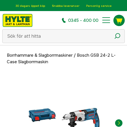
30 dagars öppet köp
Snabba leveranser
Personlig service
0345 - 400 00
Borrhammare & Slagborrmaskiner
/
Bosch GSB 24-2 L-
Case Slagborrmaskin