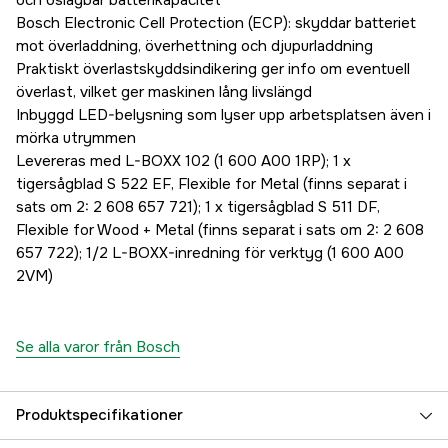
och oslagbar batterikapacitet
Bosch Electronic Cell Protection (ECP): skyddar batteriet
mot överladdning, överhettning och djupurladdning
Praktiskt överlastskyddsindikering ger info om eventuell
överlast, vilket ger maskinen lång livslängd
Inbyggd LED-belysning som lyser upp arbetsplatsen även i
mörka utrymmen
Levereras med L-BOXX 102 (1 600 A00 1RP); 1 x
tigersågblad S 522 EF, Flexible for Metal (finns separat i
sats om 2: 2 608 657 721); 1 x tigersågblad S 511 DF,
Flexible for Wood + Metal (finns separat i sats om 2: 2 608
657 722); 1/2 L-BOXX-inredning för verktyg (1 600 A00
2VM)
Se alla varor från Bosch
Produktspecifikationer