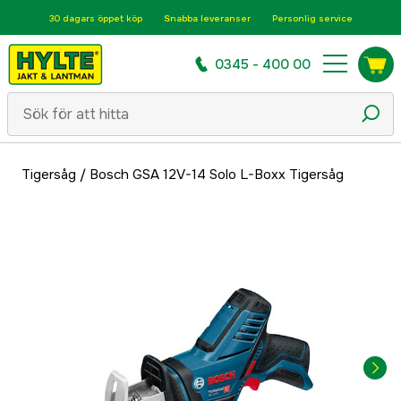
30 dagars öppet köp
Snabba leveranser
Personlig service
0345 - 400 00
Tigersåg
/
Bosch GSA 12V-14 Solo L-Boxx Tigersåg