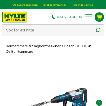
30 dagars öppet köp
Snabba leveranser
Personlig service
0345 - 400 00
Borrhammare & Slagborrmaskiner
/
Bosch GBH 8-45
Dv Borrhammare