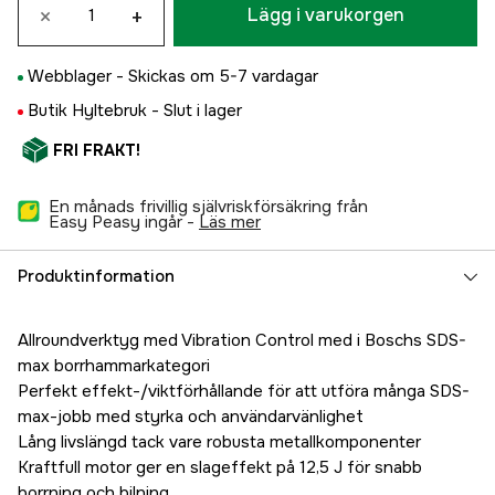
×
+
Lägg i varukorgen
Webblager -
Skickas om 5-7 vardagar
Butik Hyltebruk -
Slut i lager
FRI FRAKT!
En månads frivillig självriskförsäkring från
Easy Peasy ingår -
läs mer
Produktinformation
Allroundverktyg med Vibration Control med i Boschs SDS-
max borrhammarkategori
Perfekt effekt-/viktförhållande för att utföra många SDS-
max-jobb med styrka och användarvänlighet
Lång livslängd tack vare robusta metallkomponenter
Kraftfull motor ger en slageffekt på 12,5 J för snabb
borrning och bilning