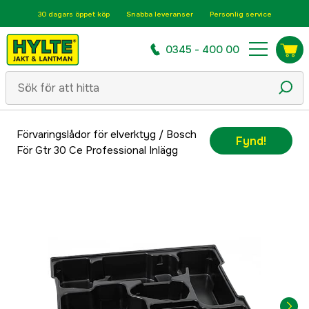
30 dagars öppet köp
Snabba leveranser
Personlig service
0345 - 400 00
Förvaringslådor för elverktyg
/
Bosch
Fynd!
För Gtr 30 Ce Professional Inlägg