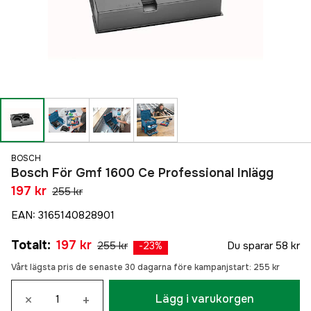
BOSCH
Bosch För Gmf 1600 Ce Professional Inlägg
197 kr
255 kr
EAN
:
3165140828901
Totalt
:
197 kr
255 kr
Du sparar
58 kr
-
23
%
Vårt lägsta pris de senaste 30 dagarna före kampanjstart:
255 kr
×
+
Lägg i varukorgen