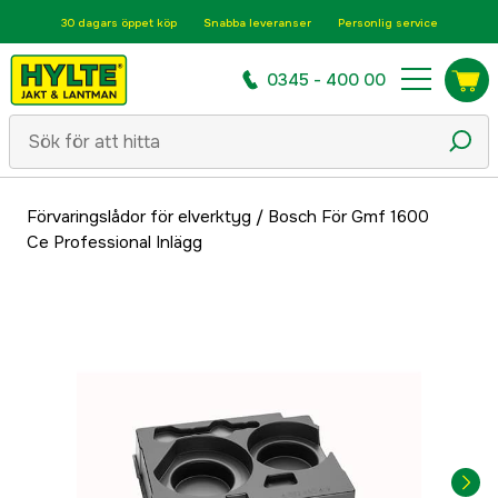
30 dagars öppet köp
Snabba leveranser
Personlig service
0345 - 400 00
Förvaringslådor för elverktyg
/
Bosch För Gmf 1600
Ce Professional Inlägg