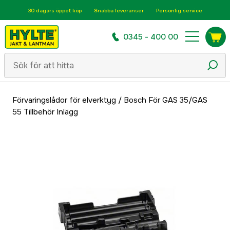
30 dagars öppet köp
Snabba leveranser
Personlig service
0345 - 400 00
Förvaringslådor för elverktyg
/
Bosch För GAS 35/GAS
55 Tillbehör Inlägg