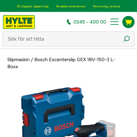
30 dagars öppet köp
Snabba leveranser
Personlig service
0345 - 400 00
Slipmaskin
/
Bosch Excenterslip GEX 18V-150-3 L-
Boxx